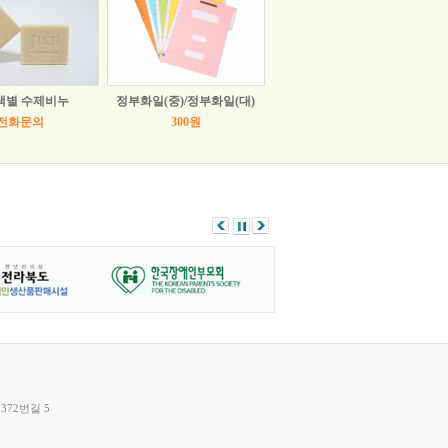
색별 수제비누
정부화일(중)/정부화일(대)
전화문의
300원
372번길 5